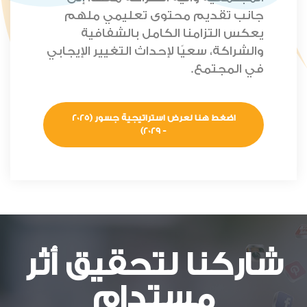
جانب تقديم محتوى تعليمي ملهم
يعكس التزامنا الكامل بالشفافية
والشراكة، سعيًا لإحداث التغيير الإيجابي
في المجتمع.
اضغط هنا لعرض استراتيجية جسور (2025
- 2029)
شاركنا لتحقيق أثر
مستدام